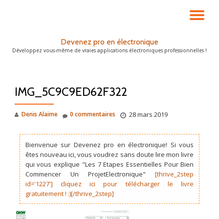
DÉ
Aller
au
LA
Devenez pro en électronique
contenu
Développez vous-même de vraies applications électroniques professionnelles !
NA
IMG_5C9C9ED62F322
Denis Alaime
0 commentaires
28 mars 2019
Bienvenue sur Devenez pro en électronique! Si vous
êtes nouveau ici, vous voudrez sans doute lire mon livre
qui vous explique "Les 7 Etapes Essentielles Pour Bien
Commencer Un ProjetElectronique"
[thrive_2step
id='1227'] cliquez ici pour télécharger le livre
gratuitement ! :)[/thrive_2step]