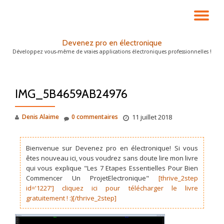
DÉ
Aller
au
LA
Devenez pro en électronique
contenu
Développez vous-même de vraies applications électroniques professionnelles !
NA
IMG_5B4659AB24976
Denis Alaime
0 commentaires
11 juillet 2018
Bienvenue sur Devenez pro en électronique! Si vous
êtes nouveau ici, vous voudrez sans doute lire mon livre
qui vous explique "Les 7 Etapes Essentielles Pour Bien
Commencer Un ProjetElectronique"
[thrive_2step
id='1227'] cliquez ici pour télécharger le livre
gratuitement ! :)[/thrive_2step]