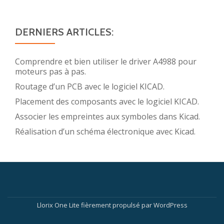
DERNIERS ARTICLES:
Comprendre et bien utiliser le driver A4988 pour
moteurs pas à pas.
Routage d’un PCB avec le logiciel KICAD.
Placement des composants avec le logiciel KICAD.
Associer les empreintes aux symboles dans Kicad.
Réalisation d’un schéma électronique avec Kicad.
Menu
secondaire
Llorix One Lite
fièrement propulsé par
WordPress