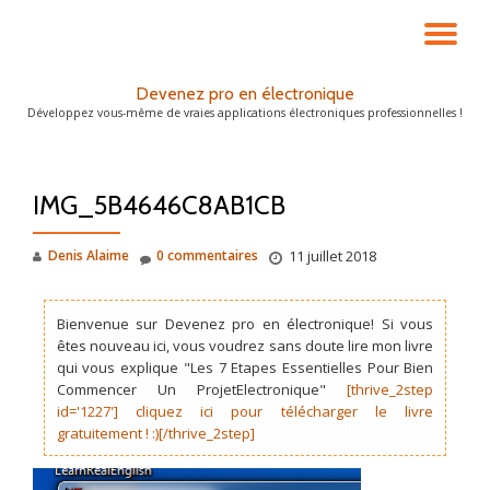
DÉ
Aller
au
LA
Devenez pro en électronique
contenu
Développez vous-même de vraies applications électroniques professionnelles !
NA
IMG_5B4646C8AB1CB
Denis Alaime
0 commentaires
11 juillet 2018
Bienvenue sur Devenez pro en électronique! Si vous
êtes nouveau ici, vous voudrez sans doute lire mon livre
qui vous explique "Les 7 Etapes Essentielles Pour Bien
Commencer Un ProjetElectronique"
[thrive_2step
id='1227'] cliquez ici pour télécharger le livre
gratuitement ! :)[/thrive_2step]