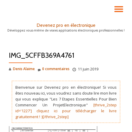
DÉ
Aller
au
LA
Devenez pro en électronique
contenu
Développez vous-même de vraies applications électroniques professionnelles !
NA
IMG_5CFFB369A4761
Denis Alaime
0 commentaires
11 juin 2019
Bienvenue sur Devenez pro en électronique! Si vous
êtes nouveau ici, vous voudrez sans doute lire mon livre
qui vous explique "Les 7 Etapes Essentielles Pour Bien
Commencer Un ProjetElectronique"
[thrive_2step
id='1227'] cliquez ici pour télécharger le livre
gratuitement ! :)[/thrive_2step]