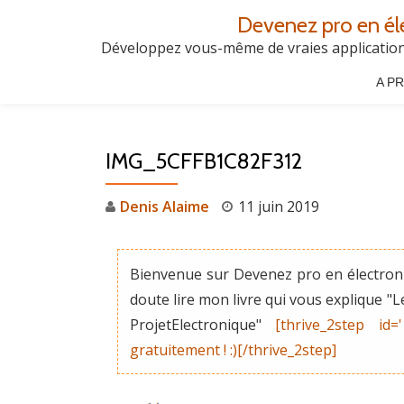
Devenez pro en él
Aller
Développez vous-même de vraies applications
au
A P
contenu
IMG_5CFFB1C82F312
Denis Alaime
11 juin 2019
Bienvenue sur Devenez pro en électroni
doute lire mon livre qui vous explique 
ProjetElectronique"
[thrive_2step id=
gratuitement ! :)[/thrive_2step]