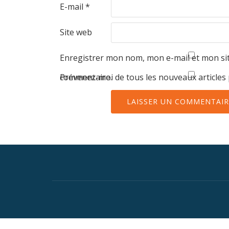
E-mail
*
Site web
Enregistrer mon nom, mon e-mail et mon si
commentaire.
Prévenez-moi de tous les nouveaux articles 
Menu
secondaire