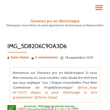
DÉ
Aller
au
LA
Devenez pro en électronique
contenu
Développez vous-même de vraies applications électroniques professionnelles !
NA
IMG_5D8206C90A3D6
Denis Alaime
0 commentaires
18 septembre 2019
Bienvenue sur Devenez pro en électronique! Si vous
êtes nouveau ici, vous voudrez sans doute lire mon livre
qui vous explique "Les 7 Etapes Essentielles Pour Bien
Commencer Un ProjetElectronique"
[thrive_2step
id='1227'] cliquez ici pour télécharger le livre
gratuitement ! :)[/thrive_2step]