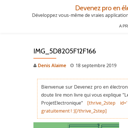
Devenez pro en él
Aller
Développez vous-même de vraies applications
au
A P
contenu
IMG_5D8205F12F166
Denis Alaime
18 septembre 2019
Bienvenue sur Devenez pro en électroni
doute lire mon livre qui vous explique 
ProjetElectronique"
[thrive_2step id=
gratuitement ! :)[/thrive_2step]