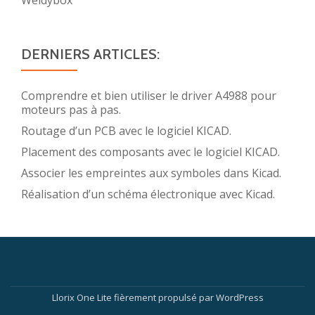
DERNIERS ARTICLES:
Comprendre et bien utiliser le driver A4988 pour
moteurs pas à pas.
Routage d’un PCB avec le logiciel KICAD.
Placement des composants avec le logiciel KICAD.
Associer les empreintes aux symboles dans Kicad.
Réalisation d’un schéma électronique avec Kicad.
Menu
secondaire
Llorix One Lite
fièrement propulsé par
WordPress