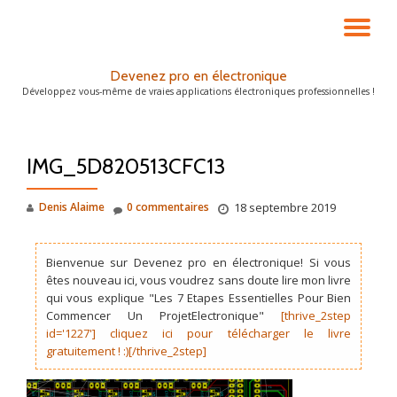
DÉ
Aller
au
LA
Devenez pro en électronique
contenu
Développez vous-même de vraies applications électroniques professionnelles !
NA
IMG_5D820513CFC13
Denis Alaime
0 commentaires
18 septembre 2019
Bienvenue sur Devenez pro en électronique! Si vous
êtes nouveau ici, vous voudrez sans doute lire mon livre
qui vous explique "Les 7 Etapes Essentielles Pour Bien
Commencer Un ProjetElectronique"
[thrive_2step
id='1227'] cliquez ici pour télécharger le livre
gratuitement ! :)[/thrive_2step]