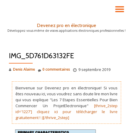
DÉ
Aller
au
LA
Devenez pro en électronique
contenu
Développez vous-même de vraies applications électroniques professionnelles !
NA
IMG_5D761D63132FE
Denis Alaime
0 commentaires
9 septembre 2019
Bienvenue sur Devenez pro en électronique! Si vous
êtes nouveau ici, vous voudrez sans doute lire mon livre
qui vous explique "Les 7 Etapes Essentielles Pour Bien
Commencer Un ProjetElectronique"
[thrive_2step
id='1227'] cliquez ici pour télécharger le livre
gratuitement ! :)[/thrive_2step]