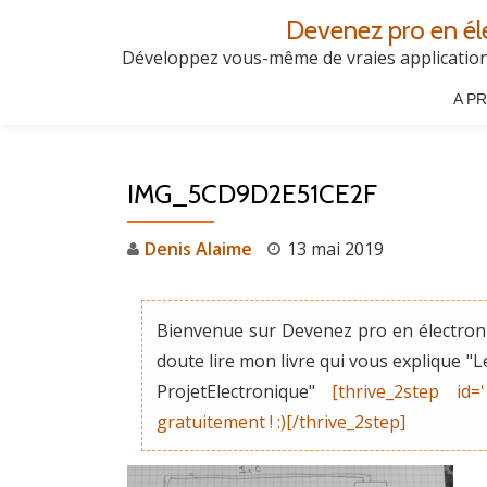
Devenez pro en él
Aller
Développez vous-même de vraies applications
au
A P
contenu
IMG_5CD9D2E51CE2F
Denis Alaime
13 mai 2019
Bienvenue sur Devenez pro en électroni
doute lire mon livre qui vous explique 
ProjetElectronique"
[thrive_2step id=
gratuitement ! :)[/thrive_2step]