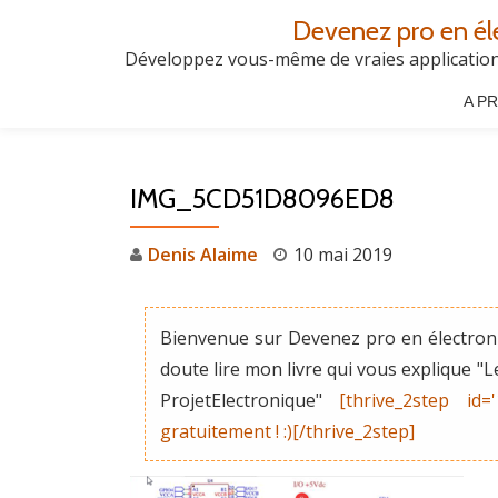
Devenez pro en él
Aller
Développez vous-même de vraies applications
au
A P
contenu
IMG_5CD51D8096ED8
Denis Alaime
10 mai 2019
Bienvenue sur Devenez pro en électroni
doute lire mon livre qui vous explique 
ProjetElectronique"
[thrive_2step id=
gratuitement ! :)[/thrive_2step]