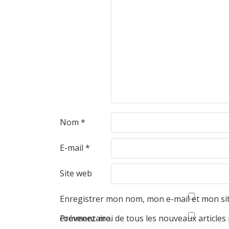
Nom
*
E-mail
*
Site web
Enregistrer mon nom, mon e-mail et mon si
commentaire.
Prévenez-moi de tous les nouveaux articles 