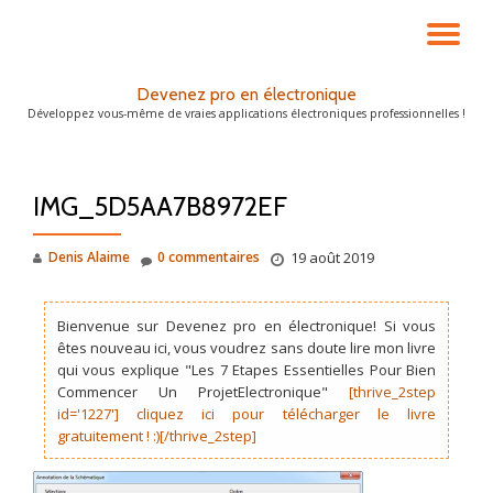
DÉ
Aller
au
LA
Devenez pro en électronique
contenu
Développez vous-même de vraies applications électroniques professionnelles !
NA
IMG_5D5AA7B8972EF
Denis Alaime
0 commentaires
19 août 2019
Bienvenue sur Devenez pro en électronique! Si vous
êtes nouveau ici, vous voudrez sans doute lire mon livre
qui vous explique "Les 7 Etapes Essentielles Pour Bien
Commencer Un ProjetElectronique"
[thrive_2step
id='1227'] cliquez ici pour télécharger le livre
gratuitement ! :)[/thrive_2step]