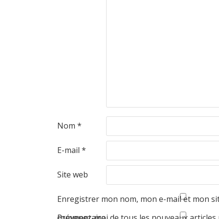
Nom
*
E-mail
*
Site web
Enregistrer mon nom, mon e-mail et mon si
commentaire.
Prévenez-moi de tous les nouveaux articles 