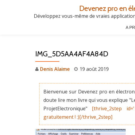
Devenez pro en él
Aller
Développez vous-même de vraies applications
au
A P
contenu
IMG_5D5AA4AF4A84D
Denis Alaime
19 août 2019
Bienvenue sur Devenez pro en électroni
doute lire mon livre qui vous explique 
ProjetElectronique"
[thrive_2step id=
gratuitement ! :)[/thrive_2step]