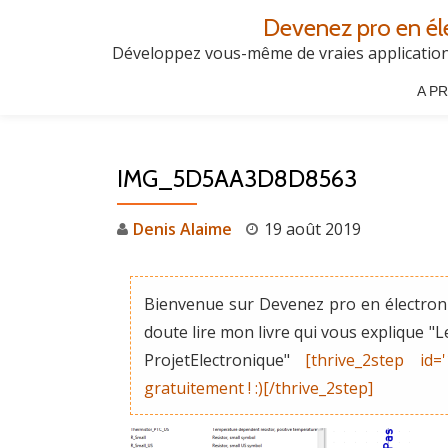
Devenez pro en él
Aller
Développez vous-même de vraies applications
au
A P
contenu
IMG_5D5AA3D8D8563
Denis Alaime
19 août 2019
Bienvenue sur Devenez pro en électroni
doute lire mon livre qui vous explique 
ProjetElectronique"
[thrive_2step id=
gratuitement ! :)[/thrive_2step]