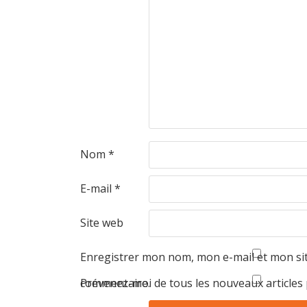
Nom
*
E-mail
*
Site web
Enregistrer mon nom, mon e-mail et mon si
commentaire.
Prévenez-moi de tous les nouveaux articles 