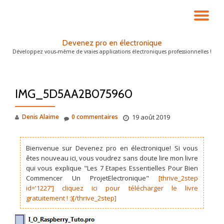
DÉ
Aller
au
LA
Devenez pro en électronique
contenu
Développez vous-même de vraies applications électroniques professionnelles !
NA
IMG_5D5AA2B075960
Denis Alaime
0 commentaires
19 août 2019
Bienvenue sur Devenez pro en électronique! Si vous
êtes nouveau ici, vous voudrez sans doute lire mon livre
qui vous explique "Les 7 Etapes Essentielles Pour Bien
Commencer Un ProjetElectronique"
[thrive_2step
id='1227'] cliquez ici pour télécharger le livre
gratuitement ! :)[/thrive_2step]