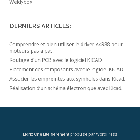
Weldybox
DERNIERS ARTICLES:
Comprendre et bien utiliser le driver A4988 pour
moteurs pas à pas.
Routage d’un PCB avec le logiciel KICAD.
Placement des composants avec le logiciel KICAD.
Associer les empreintes aux symboles dans Kicad.
Réalisation d’un schéma électronique avec Kicad.
Menu
secondaire
Llorix One Lite
fièrement propulsé par
WordPress