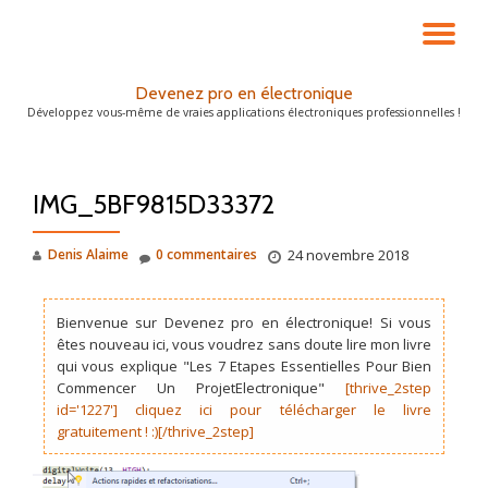
DÉ
Aller
au
LA
Devenez pro en électronique
contenu
Développez vous-même de vraies applications électroniques professionnelles !
NA
IMG_5BF9815D33372
Denis Alaime
0 commentaires
24 novembre 2018
Bienvenue sur Devenez pro en électronique! Si vous
êtes nouveau ici, vous voudrez sans doute lire mon livre
qui vous explique "Les 7 Etapes Essentielles Pour Bien
Commencer Un ProjetElectronique"
[thrive_2step
id='1227'] cliquez ici pour télécharger le livre
gratuitement ! :)[/thrive_2step]