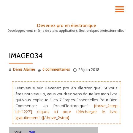
DÉ
Aller
au
LA
Devenez pro en électronique
contenu
Développez vous-même de vraies applications électroniques professionnelles !
NA
IMAGE034
Denis Alaime
0 commentaires
26 juin 2018
Bienvenue sur Devenez pro en électronique! Si vous
êtes nouveau ici, vous voudrez sans doute lire mon livre
qui vous explique "Les 7 Etapes Essentielles Pour Bien
Commencer Un ProjetElectronique"
[thrive_2step
id='1227'] cliquez ici pour télécharger le livre
gratuitement ! :)[/thrive_2step]