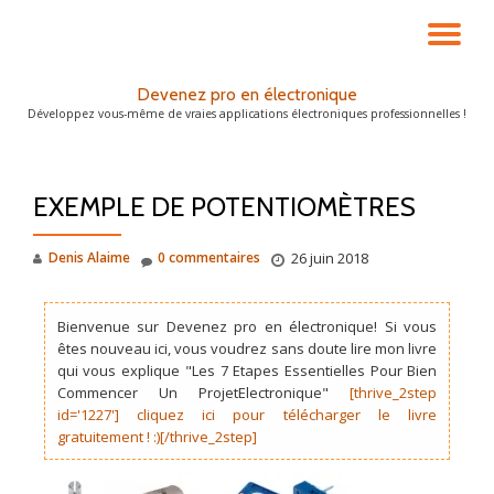
DÉ
Aller
au
LA
Devenez pro en électronique
contenu
Développez vous-même de vraies applications électroniques professionnelles !
NA
EXEMPLE DE POTENTIOMÈTRES
Denis Alaime
0 commentaires
26 juin 2018
Bienvenue sur Devenez pro en électronique! Si vous
êtes nouveau ici, vous voudrez sans doute lire mon livre
qui vous explique "Les 7 Etapes Essentielles Pour Bien
Commencer Un ProjetElectronique"
[thrive_2step
id='1227'] cliquez ici pour télécharger le livre
gratuitement ! :)[/thrive_2step]