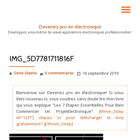
DÉ
Aller
au
LA
Devenez pro en électronique
contenu
Développez vous-même de vraies applications électroniques professionnelles !
NA
IMG_5D7781711816F
Denis Alaime
0 commentaires
10 septembre 2019
Bienvenue sur Devenez pro en électronique! Si vous
êtes nouveau ici, vous voudrez sans doute lire mon livre
qui vous explique "Les 7 Etapes Essentielles Pour Bien
Commencer Un ProjetElectronique"
[thrive_2step
id='1227'] cliquez ici pour télécharger le livre
gratuitement ! :)[/thrive_2step]