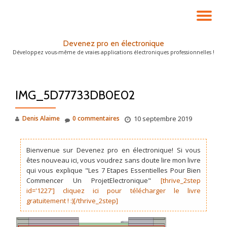
DÉ
Aller
au
LA
Devenez pro en électronique
contenu
Développez vous-même de vraies applications électroniques professionnelles !
NA
IMG_5D77733DB0E02
Denis Alaime
0 commentaires
10 septembre 2019
Bienvenue sur Devenez pro en électronique! Si vous
êtes nouveau ici, vous voudrez sans doute lire mon livre
qui vous explique "Les 7 Etapes Essentielles Pour Bien
Commencer Un ProjetElectronique"
[thrive_2step
id='1227'] cliquez ici pour télécharger le livre
gratuitement ! :)[/thrive_2step]