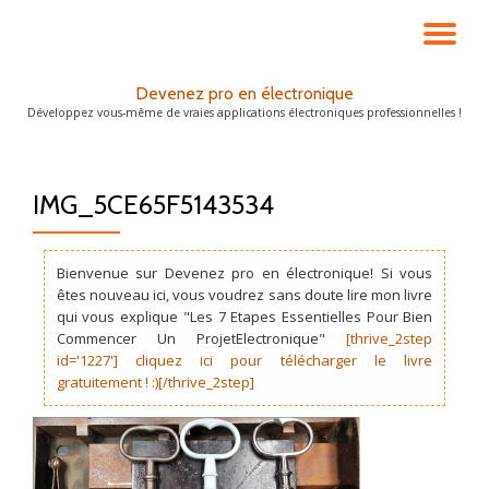
DÉ
Aller
au
LA
Devenez pro en électronique
contenu
Développez vous-même de vraies applications électroniques professionnelles !
NA
IMG_5CE65F5143534
Bienvenue sur Devenez pro en électronique! Si vous
êtes nouveau ici, vous voudrez sans doute lire mon livre
qui vous explique "Les 7 Etapes Essentielles Pour Bien
Commencer Un ProjetElectronique"
[thrive_2step
id='1227'] cliquez ici pour télécharger le livre
gratuitement ! :)[/thrive_2step]