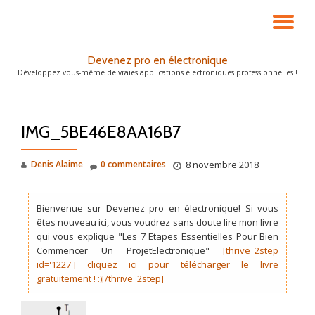
DÉ
Aller
au
LA
Devenez pro en électronique
contenu
Développez vous-même de vraies applications électroniques professionnelles !
NA
IMG_5BE46E8AA16B7
Denis Alaime
0 commentaires
8 novembre 2018
Bienvenue sur Devenez pro en électronique! Si vous
êtes nouveau ici, vous voudrez sans doute lire mon livre
qui vous explique "Les 7 Etapes Essentielles Pour Bien
Commencer Un ProjetElectronique"
[thrive_2step
id='1227'] cliquez ici pour télécharger le livre
gratuitement ! :)[/thrive_2step]