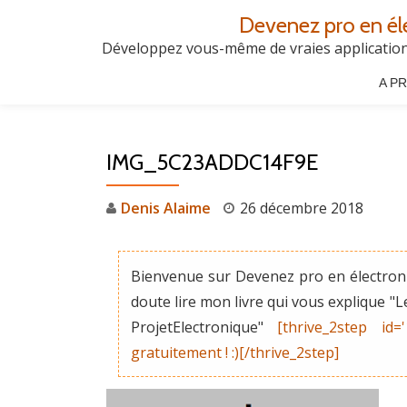
Devenez pro en él
Aller
Développez vous-même de vraies applications
au
A P
contenu
IMG_5C23ADDC14F9E
Denis Alaime
26 décembre 2018
Bienvenue sur Devenez pro en électroni
doute lire mon livre qui vous explique 
ProjetElectronique"
[thrive_2step id=
gratuitement ! :)[/thrive_2step]