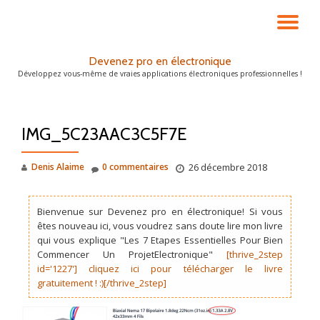
DÉ
Aller
au
LA
Devenez pro en électronique
contenu
Développez vous-même de vraies applications électroniques professionnelles !
NA
IMG_5C23AAC3C5F7E
Denis Alaime
0 commentaires
26 décembre 2018
Bienvenue sur Devenez pro en électronique! Si vous
êtes nouveau ici, vous voudrez sans doute lire mon livre
qui vous explique "Les 7 Etapes Essentielles Pour Bien
Commencer Un ProjetElectronique"
[thrive_2step
id='1227'] cliquez ici pour télécharger le livre
gratuitement ! :)[/thrive_2step]