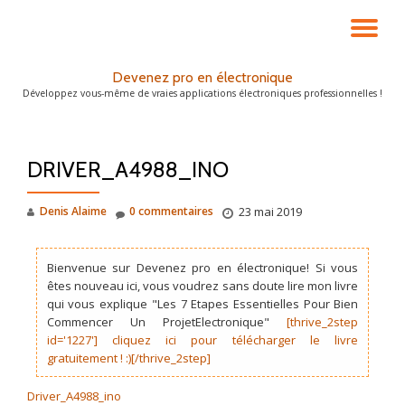
DÉ
Aller
au
LA
Devenez pro en électronique
contenu
Développez vous-même de vraies applications électroniques professionnelles !
NA
DRIVER_A4988_INO
Denis Alaime
0 commentaires
23 mai 2019
Bienvenue sur Devenez pro en électronique! Si vous
êtes nouveau ici, vous voudrez sans doute lire mon livre
qui vous explique "Les 7 Etapes Essentielles Pour Bien
Commencer Un ProjetElectronique"
[thrive_2step
id='1227'] cliquez ici pour télécharger le livre
gratuitement ! :)[/thrive_2step]
Driver_A4988_ino