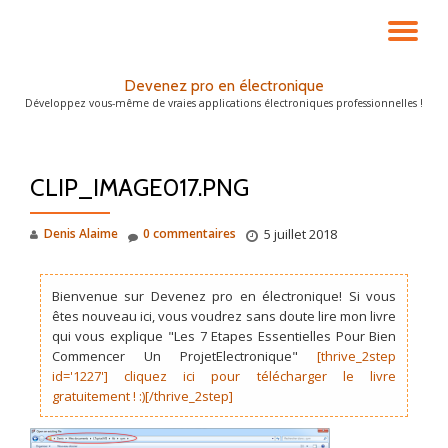
DÉ
Aller
au
LA
Devenez pro en électronique
contenu
Développez vous-même de vraies applications électroniques professionnelles !
NA
CLIP_IMAGE017.PNG
Denis Alaime
0 commentaires
5 juillet 2018
Bienvenue sur Devenez pro en électronique! Si vous
êtes nouveau ici, vous voudrez sans doute lire mon livre
qui vous explique "Les 7 Etapes Essentielles Pour Bien
Commencer Un ProjetElectronique"
[thrive_2step
id='1227'] cliquez ici pour télécharger le livre
gratuitement ! :)[/thrive_2step]