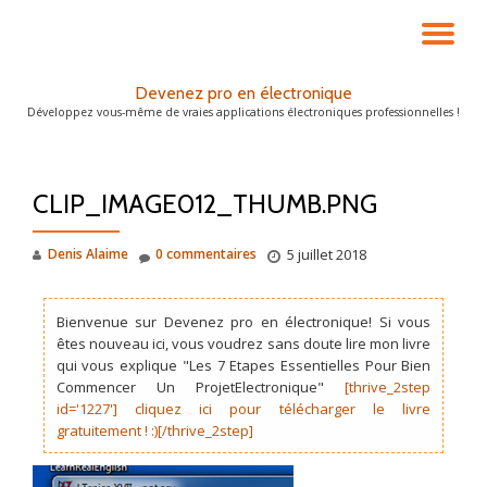
DÉ
Aller
au
LA
Devenez pro en électronique
contenu
Développez vous-même de vraies applications électroniques professionnelles !
NA
CLIP_IMAGE012_THUMB.PNG
Denis Alaime
0 commentaires
5 juillet 2018
Bienvenue sur Devenez pro en électronique! Si vous
êtes nouveau ici, vous voudrez sans doute lire mon livre
qui vous explique "Les 7 Etapes Essentielles Pour Bien
Commencer Un ProjetElectronique"
[thrive_2step
id='1227'] cliquez ici pour télécharger le livre
gratuitement ! :)[/thrive_2step]