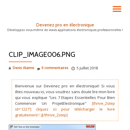
DÉ
Aller
au
LA
Devenez pro en électronique
contenu
Développez vous-même de vraies applications électroniques professionnelles !
NA
CLIP_IMAGE006.PNG
Denis Alaime
0 commentaires
5 juillet 2018
Bienvenue sur Devenez pro en électronique! Si vous
êtes nouveau ici, vous voudrez sans doute lire mon livre
qui vous explique "Les 7 Etapes Essentielles Pour Bien
Commencer Un ProjetElectronique"
[thrive_2step
id='1227'] cliquez ici pour télécharger le livre
gratuitement ! :)[/thrive_2step]