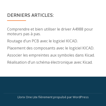
DERNIERS ARTICLES:
Comprendre et bien utiliser le driver A4988 pour
moteurs pas à pas.
Routage d’un PCB avec le logiciel KICAD.
Placement des composants avec le logiciel KICAD.
Associer les empreintes aux symboles dans Kicad.
Réalisation d’un schéma électronique avec Kicad.
Menu
secondaire
Llorix One Lite
fièrement propulsé par
WordPress