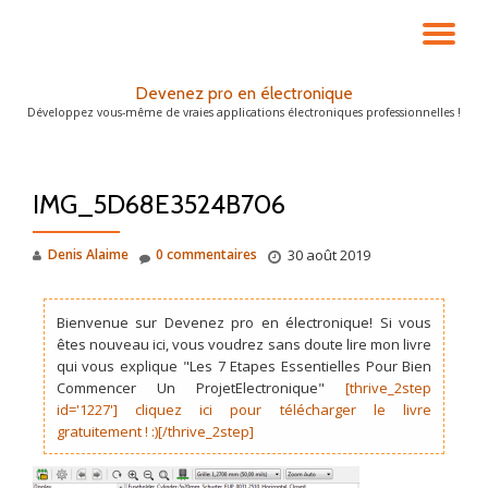
DÉ
Aller
au
LA
Devenez pro en électronique
contenu
Développez vous-même de vraies applications électroniques professionnelles !
NA
IMG_5D68E3524B706
Denis Alaime
0 commentaires
30 août 2019
Bienvenue sur Devenez pro en électronique! Si vous
êtes nouveau ici, vous voudrez sans doute lire mon livre
qui vous explique "Les 7 Etapes Essentielles Pour Bien
Commencer Un ProjetElectronique"
[thrive_2step
id='1227'] cliquez ici pour télécharger le livre
gratuitement ! :)[/thrive_2step]