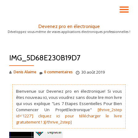
DÉ
Aller
au
LA
Devenez pro en électronique
contenu
Développez vous-même de vraies applications électroniques professionnelles !
NA
IMG_5D68E230B19D7
Denis Alaime
0 commentaires
30 août 2019
Bienvenue sur Devenez pro en électronique! Si vous
êtes nouveau ici, vous voudrez sans doute lire mon livre
qui vous explique "Les 7 Etapes Essentielles Pour Bien
Commencer Un ProjetElectronique"
[thrive_2step
id='1227'] cliquez ici pour télécharger le livre
gratuitement ! :)[/thrive_2step]