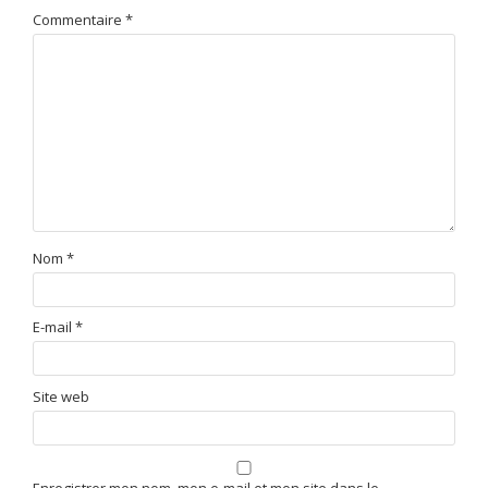
Commentaire
*
Nom
*
E-mail
*
Site web
Enregistrer mon nom, mon e-mail et mon site dans le